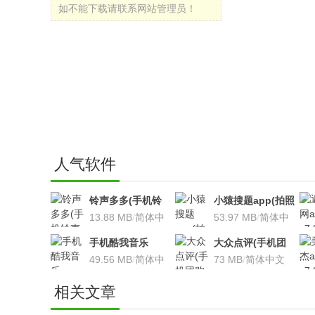
如不能下载请联系网站管理员！
人气软件
铃声多多(手机铃
小猿搜题app(拍照
声软件)v8.7.66 安
13.88 MB
/
简体中
搜题利器)V9.7.2安
53.97 MB
/
简体中
卓版
文
卓版
文
手机酷我音乐
大众点评(手机团
V9.2.3.5 安卓版
49.56 MB
/
简体中
购软件)V10.18.4
73 MB
/
简体中文
文
安卓版
相关文章