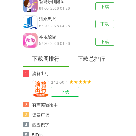
智能乐团陪练
下载
99.60/ 2026-04-26
流水思考
下载
82.20/ 2026-04-26
本地秘缘
下载
57.80/ 2026-04-26
下载周排行
下载总排行
1
滴答出行
142.60 /
下载
2
有声英语绘本
3
德基广场
4
西游识字
5
5iTrip