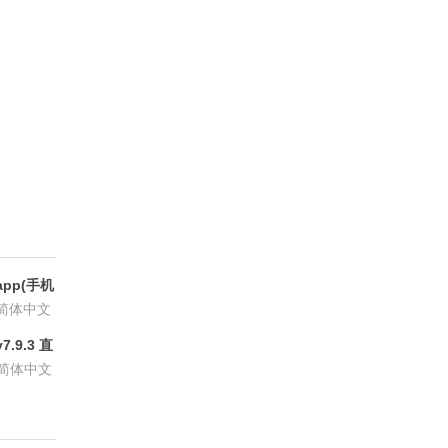
pp(手机
6.8.6
简体中文
.9.3 直
P会员版
简体中文