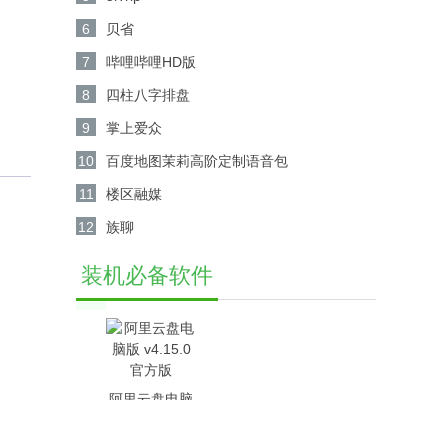
6
贝省
7
哔哩哔哩HD版
8
四柱八字排盘
9
掌上爱众
10
百度地图茉莉高阶定制语音包
11
楼区融媒
12
族聊
装机必备软件
阿里云盘电脑
版 v4.15.0官