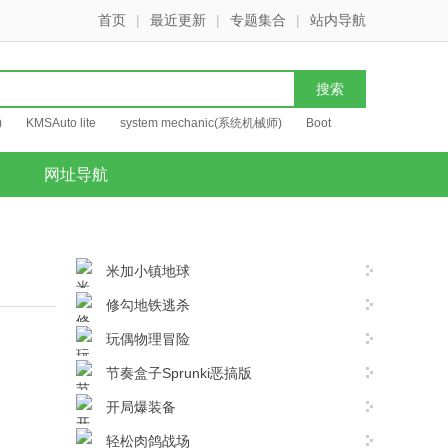
首页
|
最近更新
|
专题集合
|
站内导航
)
KMSAuto lite
system mechanic(系统机械师)
Boot
网址导航
米加小镇地球
修勾地铁逃杀
玩偶物理冒险
节奏盒子Sprunki恶搞版
开局爆装备
轻松肉鸽战场