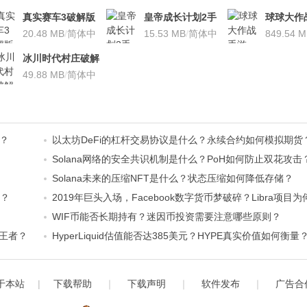
真实赛车3破解版
皇帝成长计划2手
球球大作
V7.4.6无限金币版
20.48 MB
/
简体中
游v2.0.0安卓版
15.53 MB
/
简体中
v11.0.0
849.54 
文
文
文
冰川时代村庄破解
版v3.3.1无限金钱
49.88 MB
/
简体中
版(带数据包)
文
验？
以太坊DeFi的杠杆交易协议是什么？永续合约如何模拟期货
Solana网络的安全共识机制是什么？PoH如何防止双花攻击
？
Solana未来的压缩NFT是什么？状态压缩如何降低存储？
贷？
2019年巨头入场，Facebook数字货币梦破碎？Libra项
？
WIF币能否长期持有？迷因币投资需要注意哪些原则？
强王者？
HyperLiquid估值能否达385美元？HYPE真实价值如何衡量
于本站
|
下载帮助
｜
下载声明
｜
软件发布
｜
广告合