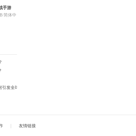
战手游
R1 安卓版
MB
/
简体中
？
？
目为何引发全球监管风暴？
？
作
｜
友情链接