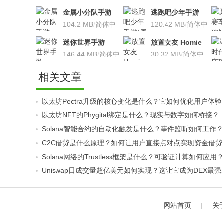
金属小分队手游
逃跑吧少年手游
v1.8.8 直装高级无
104.2 MB
/
简体中
(周年庆活动)v5.32
120.42 MB
/
简体中
限版
文
安卓版
文
迷你世界手游
放置女友 Homie
v0.36.0 安卓版
146.44 MB
/
简体中
girl 8.7 安卓破解
30.32 MB
/
简体中
文
版
文
相关文章
以太坊Pectra升级的核心变化是什么？它如何优化用户体
以太坊NFT的Phygital绑定是什么？现实与数字如何桥接？
Solana智能合约的自动化触发是什么？事件监听如何工作
C2C借贷是什么原理？如何让用户直接点对点实现资金借
Solana网络的Trustless框架是什么？可验证计算如何应用
Uniswap日成交量超亿美元如何实现？这让它成为DEX最
网站首页
|
关