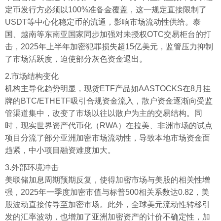
定币发行方必须以100%准备金覆盖，这一规定直接限制了
USDT等中心化稳定币的流通，影响市场流动性供给。泰
国、越南等东南亚国家同步加强对未授权OTC交易柜台的打
击，2025年上半年加密犯罪损失超15亿美元，监管压力抑制
了市场活跃度，迫使部分灰色资金退出。
2.市场结构变化
机构主导化趋势明显，现货ETF产品如AASTOCKS在8月挂
牌的BTC/ETHETF吸引合规资金流入，散户资金逐渐向受监
管渠道集中，改变了市场以往以散户为主的交易结构。同
时，现实世界资产代币化（RWA）在拉美、非洲市场的试点
项目分流了部分亚洲加密市场流动性，导致本地市场资金面
趋紧，中小项目融资难度加大。
3.外部环境冲击
美联储加息周期预期反复，使得加密市场与美股的相关性增
强，2025年一季度加密市值与标普500相关系数达0.82，美
股波动直接传导至加密市场。此外，全球美元流动性转移引
发的汇率波动，也增加了亚洲加密资产的计价不确定性，加