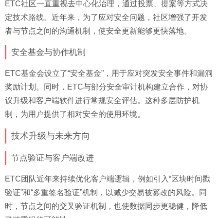
ETC社区一直重视去中心化治理，通过投票、提案等方式决
定技术路线。近年来，为了应对安全问题，社区增强了开发
者与节点之间的沟通机制，使安全更新能够更快落地。
安全基金与协作机制
ETC基金会设立了“安全基金”，用于应对突发安全事件和漏洞
奖励计划。同时，ETC与部分安全审计机构建立合作，对协
议升级和客户端软件进行常规安全评估。这种多层防护机
制，为用户提供了相对安全的使用环境。
技术升级与未来方向
节点验证与客户端改进
ETC团队近年来持续优化客户端逻辑，例如引入“区块时间戳
验证”和“多重签名验证”机制，以减少交易被篡改的风险。同
时，节点之间的交叉验证机制，也使数据同步更稳健，降低