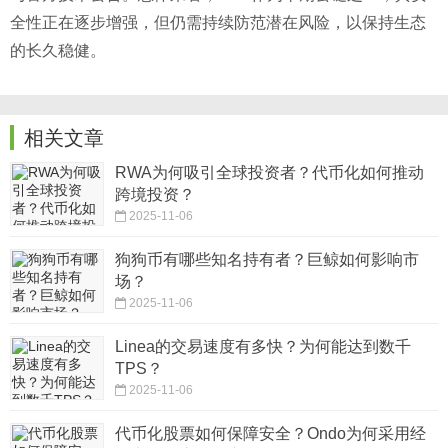
全性正在逐步增强，但仍需持续防范潜在风险，以保持生态
的长久稳健。
相关文章
RWA为何吸引全球投资者？代币化如何推动
跨境投资？
2025-11-06
狗狗币有哪些知名持有者？巨鲸如何影响市
场？
2025-11-06
Linea的交易速度有多快？为何能达到数千
TPS？
2025-11-06
代币化股票如何保障安全？Ondo为何采用经