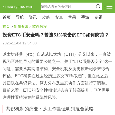
首页
导航
资讯
攻略
安卓
苹果
手游
专题
首页
>
新闻资讯
>
软件教程
投资ETC币安全吗？曾遭51%攻击的ETC如何防范？
2025-11-04 12:34:08
以太坊经典（etc）自从从以太坊（ETH）分叉以来，一直被
视为区块链早期的重要公链之一。关于“ETC币是否安全”这一
问题，需要从其网络结构、安全机制及历史攻击记录来综合
评估。ETC确实在过去经历过多次“51%攻击”，但在此之后，
其团队在共识算法、算力分布及生态协作方面进行了调整。
目前来看，ETC的安全性相较过去有了较高提升，但仍需用
户理性看待潜在的系统性风险。
共识机制的演变：从工作量证明到混合策略