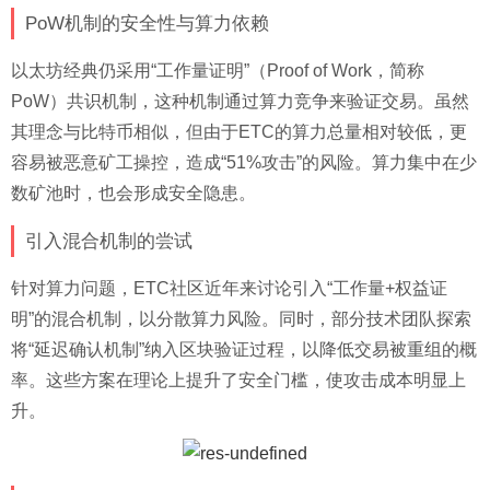
PoW机制的安全性与算力依赖
以太坊经典仍采用“工作量证明”（Proof of Work，简称
PoW）共识机制，这种机制通过算力竞争来验证交易。虽然
其理念与比特币相似，但由于ETC的算力总量相对较低，更
容易被恶意矿工操控，造成“51%攻击”的风险。算力集中在少
数矿池时，也会形成安全隐患。
引入混合机制的尝试
针对算力问题，ETC社区近年来讨论引入“工作量+权益证
明”的混合机制，以分散算力风险。同时，部分技术团队探索
将“延迟确认机制”纳入区块验证过程，以降低交易被重组的概
率。这些方案在理论上提升了安全门槛，使攻击成本明显上
升。