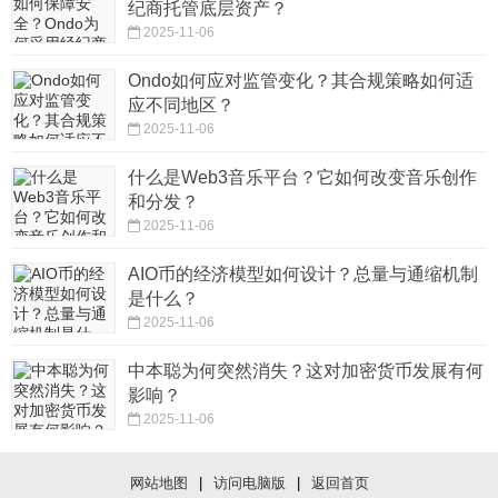
纪商托管底层资产？
2025-11-06
Ondo如何应对监管变化？其合规策略如何适
应不同地区？
2025-11-06
什么是Web3音乐平台？它如何改变音乐创作
和分发？
2025-11-06
AIO币的经济模型如何设计？总量与通缩机制
是什么？
2025-11-06
中本聪为何突然消失？这对加密货币发展有何
影响？
2025-11-06
网站地图
|
访问电脑版
|
返回首页