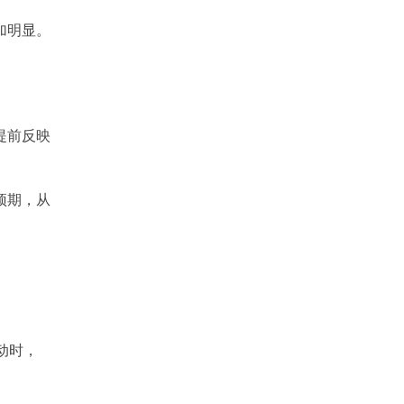
加明显。
提前反映
预期，从
动时，