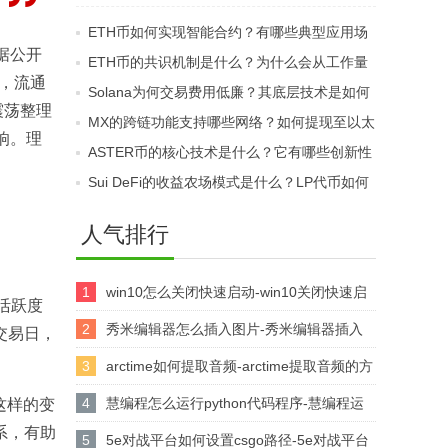
规？KYC和合格投资者
如何？哪些因素会影响
ETH币如何实现智能合约？有哪些典型应用场
要求为何重要？
其价格与流动性？
据公开
景示例？
ETH币的共识机制是什么？为什么会从工作量
模，流通
证明转向权益证明？
Solana为何交易费用低廉？其底层技术是如何
震荡整理
实现成本控制的？
MX的跨链功能支持哪些网络？如何提现至以太
响。理
坊钱包？
ASTER币的核心技术是什么？它有哪些创新性
的特点？
Sui DeFi的收益农场模式是什么？LP代币如何
产生回报？
人气排行
1
win10怎么关闭快速启动-win10关闭快速启
活跃度
动的方法
2
秀米编辑器怎么插入图片-秀米编辑器插入
交易日，
图片的方法
3
arctime如何提取音频-arctime提取音频的方
法介绍
4
慧编程怎么运行python代码程序-慧编程运
这样的变
系，有助
行python代码程序的方法
5
5e对战平台如何设置csgo路径-5e对战平台