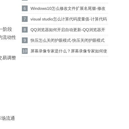
设置csgo路径的方法
6
Windows10怎么修改文件扩展名尾缀-修改
文件扩展名尾缀方法
7
visual studio怎么计算代码度量值-计算代码
一阶段
度量值方法
8
QQ浏览器如何开启自动更新-QQ浏览器开
的流动性
启自动更新的方法
9
快压怎么关闭护眼模式-快压关闭护眼模式
的方法介绍
10
屏幕录像专家是什么？屏幕录像专家如何使
交易调整
用？
市场流通