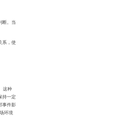
判断。当
关系，使
。这种
保持一定
部事件影
市场环境